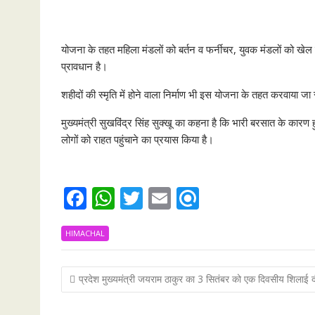
योजना के तहत महिला मंडलों को बर्तन व फर्नीचर, युवक मंडलों को ख
प्रावधान है।
शहीदों की स्मृति में होने वाला निर्माण भी इस योजना के तहत करवाया ज
मुख्यमंत्री सुखविंद्र सिंह सुक्खू का कहना है कि भारी बरसात के कार
लोगों को राहत पहुंचाने का प्रयास किया है।
F
W
T
E
R
ac
h
w
m
ef
HIMACHAL
e
at
itt
ai
i
b
s
er
l
n
Post
प्रदेश मुख्यमंत्री जयराम ठाकुर का 3 सितंबर को एक दिवसीय शिलाई द
o
A
d
navigation
o
p