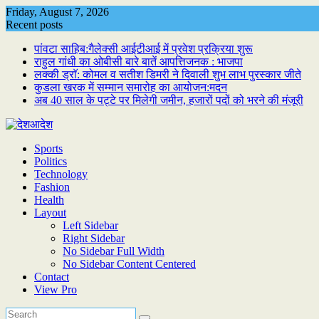
Skip
Friday, August 7, 2026
to
Recent posts
content
पांवटा साहिब:गैलेक्सी आईटीआई में प्रवेश प्रक्रिया शुरू
राहुल गांधी का ओबीसी बारे बातें आपत्तिजनक : भाजपा
लक्की ड्राॅ: कोमल व सतीश डिमरी ने दिवाली शुभ लाभ पुरस्कार जीते
कुडला खरक में सम्मान समारोह का आयोजन:मदन
अब 40 साल के पट्टे पर मिलेगी जमीन, हजारों पदों को भरने की मंजूरी
Sports
Politics
Technology
Fashion
Health
Layout
Left Sidebar
Right Sidebar
No Sidebar Full Width
No Sidebar Content Centered
Contact
View Pro