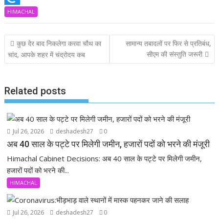
b
t
i
m
R
HIMACHAL
o
s
t
a
e
Post
कुछ देर बाद निकलेगा करवा चौथ का
सामान्य तबादलों पर फिर से प्रतिबंध,
o
A
t
i
f
navigation
सीएम की संस्तुति जरूरी
चांद, आपके शहर में चंद्रोदय कब
k
p
e
l
i
p
r
n
Related posts
d
Jul 26, 2026
deshadesh27
0
अब 40 साल के पट्टे पर मिलेगी जमीन, हजारों पदों को भरने की मंजूरी
Himachal Cabinet Decisions: अब 40 साल के पट्टे पर मिलेगी जमीन,
हजारों पदों को भरने की...
HIMACHAL
Jul 26, 2026
deshadesh27
0