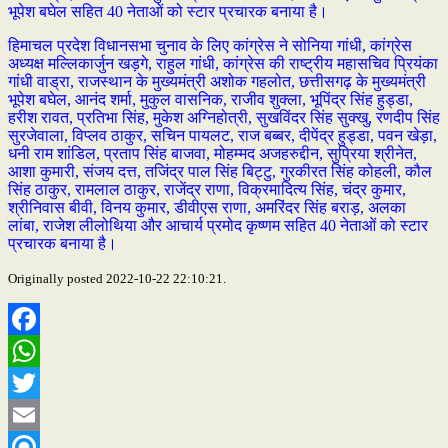
भूपेश बघेल सहित 40 नेताओं को स्टार प्रचारक बनाया है।
हिमाचल प्रदेश विधानसभा चुनाव के लिए कांग्रेस ने सोनिया गांधी, कांग्रेस
अध्यक्ष मल्लिकार्जुन खड़गे, राहुल गांधी, कांग्रेस की राष्ट्रीय महासचिव प्रियंका
गांधी वाड्रा, राजस्थान के मुख्यमंत्री अशोक गहलोत, छत्तीसगढ़ के मुख्यमंत्री
भूपेश बघेल, आनंद शर्मा, मुकुल वासनिक, राजीव शुक्ला, भूपिंद्र सिंह हुड्डा,
हरीश रावत, प्रतिभा सिंह, मुकेश अग्निहोत्री, सुखविंदर सिंह सुक्खु, रणदीप सिंह
सुरजेवाला, विप्लव ठाकुर, सचिन पायलट, राज बब्बर, दीपेंद्र हुड्डा, पवन खेड़ा,
धनी राम शांडिल, प्रताप सिंह बाजवा, मोहम्मद अजहरुद्दीन, सुप्रिया श्रीनेत,
आशा कुमारी, संजय दत्त, तजिंद्र पाल सिंह बिट्टु, गुरकीरत सिंह कोहली, कौल
सिंह ठाकुर, रामलाल ठाकुर, राजेंद्र राणा, विक्रमादित्य सिंह, चंद्र कुमार,
श्रीनिवास बीवी, विनय कुमार, डीवीएस राणा, अमरिंदर सिंह बराड़, अलका
लांबा, राजेश लीलोथिया और आचार्य प्रमोद कृष्णम सहित 40 नेताओं को स्टार
प्रचारक बनाया है।
Originally posted 2022-10-22 22:10:21.
Facebook
WhatsApp
Twitter
Email