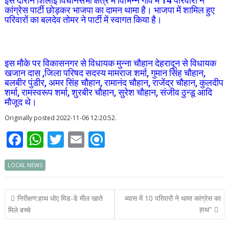
इस दौरान शिलाई विधानसभा क्षेत्र में विभिन्न गांव में 14 परिवारों ने
कांग्रेस पार्टी छोड़कर भाजपा का दामन थामा है। भाजपा में शामिल हुए
परिवारों का बलदेव तोमर ने पार्टी में स्वागत किया है।
इस मौके पर विकासनगर से विधायक मुन्ना चौहान देहरादून से विधायक
खजान दास ,जिला परिषद सदस्य मामराज शर्मा, गुमान सिंह चौहान,
बलबीर पुंडीर, अमर सिंह चौहान, रामानंद चौहान, राजेंद्र चौहान, कुलदीप
शर्मा, रामस्वरूप शर्मा, शुरबीर चौहान, सुरेश चौहान, संजीव ठुन्डू आदि
मौजूद थे।
Originally posted 2022-11-06 12:20:52.
F
W
T
E
R
ac
h
w
m
ef
LOCAL NEWS
e
at
itt
ai
i
b
s
er
l
n
Post
निरीक्षण:हाथ धोए मिड-डे मील खाते
ब्यास में 10 परिवारों ने थामा कांग्रेस का
o
A
d
navigation
हाथ”
मिले बच्चे
o
p