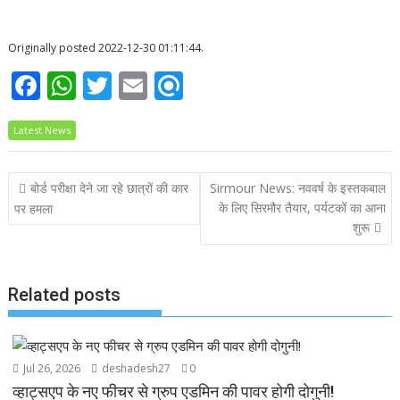
Originally posted 2022-12-30 01:11:44.
F
W
T
E
R
ac
h
w
m
ef
Latest News
e
at
itt
ai
i
b
s
er
l
n
Post
बोर्ड परीक्षा देने जा रहे छात्रों की कार
Sirmour News: नववर्ष के इस्तकबाल
o
A
d
navigation
के लिए सिरमौर तैयार, पर्यटकों का आना
पर हमला
o
p
शुरू
k
p
Related posts
Jul 26, 2026
deshadesh27
0
व्हाट्सएप के नए फीचर से ग्रुप एडमिन की पावर होगी दोगुनी!