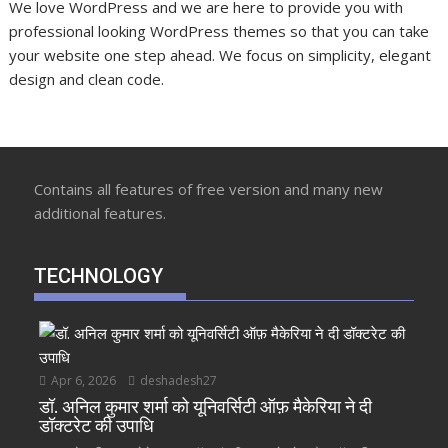
We love WordPress and we are here to provide you with
professional looking WordPress themes so that you can take
your website one step ahead. We focus on simplicity, elegant
design and clean code.
Contains all features of free version and many new
additional features.
TECHNOLOGY
Apr 6, 2026
deshadesh27
डॉ. अनिल कुमार शर्मा को यूनिवर्सिटी ऑफ़ मैकेरिया ने दी
डॉक्टरेट की उपाधि