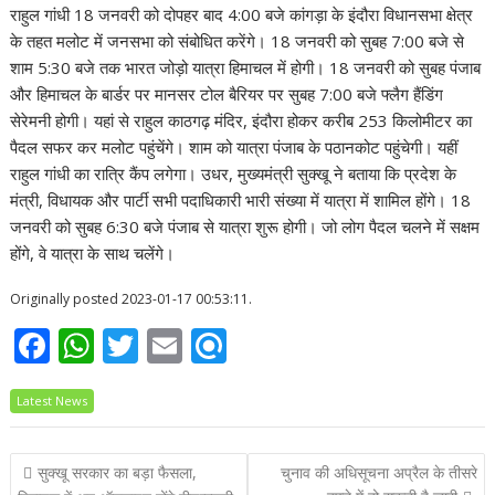
राहुल गांधी 18 जनवरी को दोपहर बाद 4:00 बजे कांगड़ा के इंदौरा विधानसभा क्षेत्र
के तहत मलोट में जनसभा को संबोधित करेंगे। 18 जनवरी को सुबह 7:00 बजे से
शाम 5:30 बजे तक भारत जोड़ो यात्रा हिमाचल में होगी। 18 जनवरी को सुबह पंजाब
और हिमाचल के बार्डर पर मानसर टोल बैरियर पर सुबह 7:00 बजे फ्लैग हैंडिंग
सेरेमनी होगी। यहां से राहुल काठगढ़ मंदिर, इंदौरा होकर करीब 253 किलोमीटर का
पैदल सफर कर मलोट पहुंचेंगे। शाम को यात्रा पंजाब के पठानकोट पहुंचेगी। यहीं
राहुल गांधी का रात्रि कैंप लगेगा। उधर, मुख्यमंत्री सुक्खू ने बताया कि प्रदेश के
मंत्री, विधायक और पार्टी सभी पदाधिकारी भारी संख्या में यात्रा में शामिल होंगे। 18
जनवरी को सुबह 6:30 बजे पंजाब से यात्रा शुरू होगी। जो लोग पैदल चलने में सक्षम
होंगे, वे यात्रा के साथ चलेंगे।
Originally posted 2023-01-17 00:53:11.
F
W
T
E
R
ac
h
w
m
ef
Latest News
e
at
itt
ai
i
b
s
er
l
n
Post
सुक्खू सरकार का बड़ा फैसला,
चुनाव की अधिसूचना अप्रैल के तीसरे
o
A
d
navigation