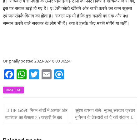
हैं। सचिवालय से पगड़ी के ऊपर पहनाई गई टोपी की फोटो किसने खींचकर जारी की,
इस पर सवाल खड़े हो गए हैं। एेसी फोटो खींचने और जारी करने का काम सूचना
एवं जनसंपर्क विभाग का होता है। सवाल यह भी है कि इस गलती का एक और पक्ष
सम्मान करने वाले सरकार के लोग भी हैं। क्या वे इसके लिए माफी मांगेंगे या नहीं।
Originally posted 2023-02-18 00:36:24.
F
W
T
E
R
ac
h
w
m
ef
HIMACHAL
e
at
itt
ai
i
b
s
er
l
n
Post
HP Govt: निगम-बोर्डों में अध्यक्ष और
सुरेश कश्यप बोले- सुक्खू सरकार क्रशर
o
A
d
navigation
यूनियन के ठेकेदारों को दे रही संरक्षण
उपाध्यक्ष का फैसला 25 फरवरी के बाद
o
p
k
p