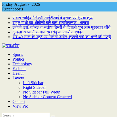
Skip
Friday, August 7, 2026
to
Recent posts
content
पांवटा साहिब:गैलेक्सी आईटीआई में प्रवेश प्रक्रिया शुरू
राहुल गांधी का ओबीसी बारे बातें आपत्तिजनक : भाजपा
लक्की ड्राॅ: कोमल व सतीश डिमरी ने दिवाली शुभ लाभ पुरस्कार जीते
कुडला खरक में सम्मान समारोह का आयोजन:मदन
अब 40 साल के पट्टे पर मिलेगी जमीन, हजारों पदों को भरने की मंजूरी
Sports
Politics
Technology
Fashion
Health
Layout
Left Sidebar
Right Sidebar
No Sidebar Full Width
No Sidebar Content Centered
Contact
View Pro