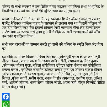
परिषद के सभी सदस्यों ने इस शिविर में बढ़ चढ़कर भाग लिया तथा 50 यूनिट के
निर्धारित लक्ष्य को पार करते 56 यूनिट रक्त का संग्रह हुआ।
अध्यक्ष अनिल सैनी ने बताया कि यह रक्तदान शिविर डॉक्टर वाई एस परमार
गवर्मेंट मेडिकल कॉलेज नाहन के सहयोग से लगाया गया था जिसमें कॉलेज की
एक टीम जिसमें ब्लड बैंक इंचार्ज डॉक्टर निशी जसवाल चीफ़ लैब टेक्नीशियन
राजेश शर्मा एवं स्टाफ़ नर्स पूनम कुमारी ने मौक़े पर सभी रक्तदाताओं की जाँच
कर रक्त एकत्रित किया।
सभी रक्त दाताओं का सम्मान करते हुए सभी को परिषद के स्मृति चिन्ह भेंट किए
गए ।
इस मौक़े पर भारत विकास परिषद हिमाचल प्रदेश पूर्वी प्रांत के संगठन मंत्री
नीरज गोयल , पावटा शाखा के अध्यक्ष अनिल सैनी, उपाध्यक्ष हरविंदर कुमार
,कोषाध्यक्ष नीरज गुप्ता, महिला संयोजिका डॉक्टर भूपेश धीमान सह संयोजिका
वन्दना बंसल , प्रोजेक्ट चेयरमैन डॉक्टर राजीव गुप्ता एवं डॉक्टर राकेश धीमान
,नरेश खापडा,शांति स्वरूप गुप्ता,संरक्षक मनमीत सिंह , सुनील गुप्ता ,रोहित
सिंगल ,मुकेश त्यागी ,मनीष गुप्ता, नवल किशोर अग्रवाल, प्रवीण गुप्ता, ललित
शर्मा, अश्वनी चौहान, भारत राणा, जीवन जोशी, अजय शर्मा, पीयूष बिश्नोई, रोहित
सिंगल मौजूद रहे।
Facebook