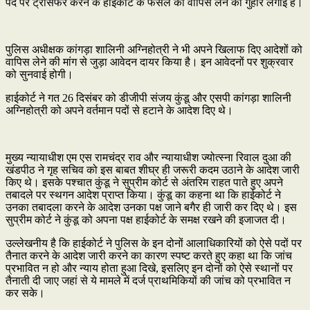
पद पर ट्रांसफर करने के हाईकोर्ट के फैसले को वापिस लेने की गुहार लगाई है।
पुलिस अधीक्षक कांगड़ा शालिनी अग्निहोत्री ने भी अपने खिलाफ दिए आदेशों को
वापिस लेने की मांग से जुड़ा आवेदन दायर किया है। इन आवेदनों पर शुक्रवार
को सुनवाई होगी।
हाईकोर्ट ने गत 26 दिसंबर को डीजीपी संजय कुंडू और एसपी कांगड़ा शालिनी
अग्निहोत्री को अपने वर्तमान पदों से हटाने के आदेश दिए थे।
मुख्य न्यायाधीश एम एस रामचंद्र राव और न्यायाधीश ज्योत्स्ना रिवाल दुआ की
खंडपीठ ने गृह सचिव को इस बाबत शीघ्र ही जरूरी कदम उठाने के आदेश जारी
किए थे। इसके पश्चात कुंडू ने सुप्रीम कोर्ट से अंतरिम राहत पाते हुए अपने
तबादले पर स्थगन आदेश प्राप्त किया। कुंडू का कहना था कि हाईकोर्ट ने
उनका तबादला करने के आदेश उनका पक्ष जाने बगैर ही जारी कर दिए थे। इस
सुप्रीम कोर्ट ने कुंडू को अपना पक्ष हाईकोर्ट के समक्ष रखने की इजाजत दी।
उल्लेखनीय है कि हाईकोर्ट ने पुलिस के इन दोनों आलाधिकारियों को ऐसे पदों पर
तैनात करने के आदेश जारी करने का कारण स्पष्ट करते हुए कहा था कि जांच
प्रभावित न हो और न्याय होता हुआ दिखे, इसलिए इन दोनों को ऐसे स्थानों पर
तैनाती दी जाए जहां से ये मामले में दर्ज प्राथमिकियों की जांच को प्रभावित न
कर सके।