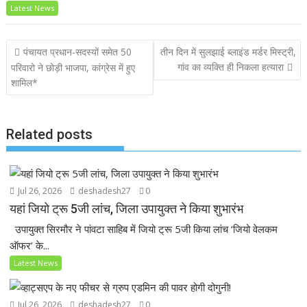
Latest News
e
at
itt
ai
i
b
s
er
l
n
Post
पंचायत प्रधान-सदस्यों समेत 50
तीन दिन में सुलझाई ब्लाइंड मर्डर मिस्ट्री,
o
A
d
navigation
गांव का व्यक्ति ही निकला हत्यारा
परिवारो ने छोड़ी भाजपा, कांग्रेस में हुए
o
p
शामिल*
k
p
Related posts
Jul 26, 2026
deshadesh27
0
यहां जियो ट्रू 5जी लांच, जिला उपायुक्त ने किया शुभारंभ
उपायुक्त सिरमौर ने पांवटा साहिब में जियो ट्रू 5जी किया लांच ‘जियो वेलकम
ऑफर’ के...
Latest News
Jul 26, 2026
deshadesh27
0