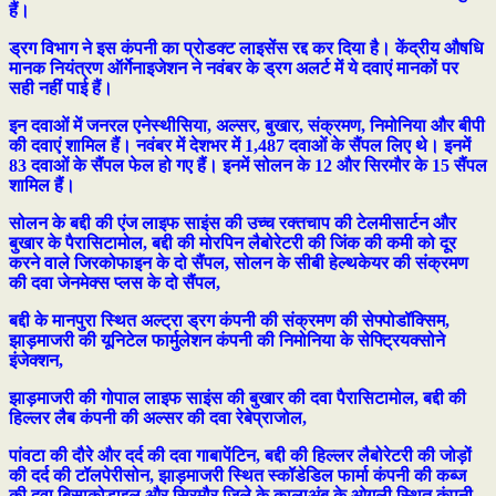
हैं।
ड्रग विभाग ने इस कंपनी का प्रोडक्ट लाइसेंस रद्द कर दिया है। केंद्रीय औषधि
मानक नियंत्रण ऑर्गेनाइजेशन ने नवंबर के ड्रग अलर्ट में ये दवाएं मानकों पर
सही नहीं पाई हैं।
इन दवाओं में जनरल एनेस्थीसिया, अल्सर, बुखार, संक्रमण, निमोनिया और बीपी
की दवाएं शामिल हैं। नवंबर में देशभर में 1,487 दवाओं के सैंपल लिए थे। इनमें
83 दवाओं के सैंपल फेल हो गए हैं। इनमें सोलन के 12 और सिरमौर के 15 सैंपल
शामिल हैं।
सोलन के बद्दी की एंज लाइफ साइंस की उच्च रक्तचाप की टेलमीसार्टन और
बुखार के पैरासिटामोल, बद्दी की मोरपिन लैबोरेटरी की जिंक की कमी को दूर
करने वाले जिरकोफाइन के दो सैंपल, सोलन के सीबी हेल्थकेयर की संक्रमण
की दवा जेनमेक्स प्लस के दो सैंपल,
बद्दी के मानपुरा स्थित अल्ट्रा ड्रग कंपनी की संक्रमण की सेफ्पोडॉक्सिम,
झाड़माजरी की यूनिटेल फार्मुलेशन कंपनी की निमोनिया के सेफ्ट्रियक्सोने
इंजेक्शन,
झाड़माजरी की गोपाल लाइफ साइंस की बुखार की दवा पैरासिटामोल, बद्दी की
हिल्लर लैब कंपनी की अल्सर की दवा रेबेप्राजोल,
पांवटा की दौरे और दर्द की दवा गाबापेंटिन, बद्दी की हिल्लर लैबोरेटरी की जोड़ों
की दर्द की टॉलपेरीसोन, झाड़माजरी स्थित स्कॉडेडिल फार्मा कंपनी की कब्ज
की दवा बिसाकोडाइल और सिरमौर जिले के कालाअंब के ओगली स्थित कंपनी