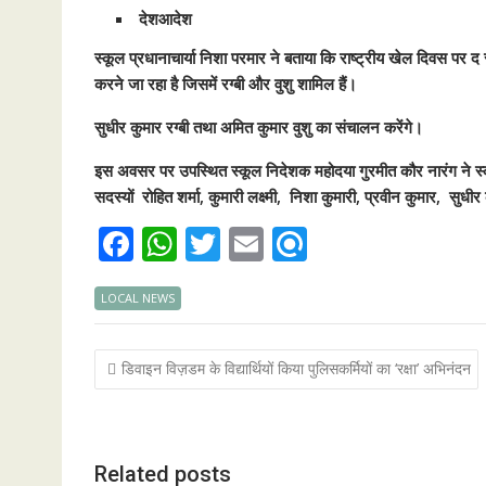
देशआदेश
स्कूल प्रधानाचार्या निशा परमार ने बताया कि राष्ट्रीय खेल दिवस पर द 
करने जा रहा है जिसमें रग्बी और वुशु शामिल हैं।
सुधीर कुमार रग्बी तथा अमित कुमार वुशु का संचालन करेंगे।
इस अवसर पर उपस्थित स्कूल निदेशक महोदया गुरमीत कौर नारंग ने स्कू
सदस्यों रोहित शर्मा, कुमारी लक्ष्मी, निशा कुमारी, प्रवीन कुमार, स
F
W
T
E
R
ac
h
w
m
ef
LOCAL NEWS
e
at
itt
ai
i
b
s
er
l
n
Post
डिवाइन विज़डम के विद्यार्थियों किया पुलिसकर्मियों का ‘रक्षा’ अभिनंदन
o
A
d
navigation
o
p
k
p
Related posts