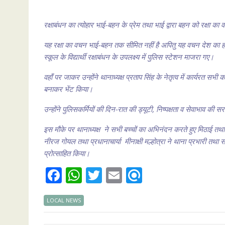
रक्षाबंधन का त्योहार भाई-बहन के प्रेम तथा भाई द्वारा बहन को रक्षा का
यह रक्षा का वचन भाई-बहन तक सीमित नहीं है अपितु यह वचन देश का हर
स्कूल के विद्यार्थी रक्षाबंधन के उपलक्ष्य में पुलिस स्टेशन माजरा गए।
वहाँ पर जाकर उन्होंने थानाध्यक्ष प्रताप सिंह के नेतृत्व में कार्यरत स
बनाकर भेंट किया।
उन्होंने पुलिसकर्मियों की दिन-रात की ड्यूटी, निष्पक्षता व सेवाभाव 
इस मौके पर थानाध्यक्ष ने सभी बच्चों का अभिनंदन करते हुए मिठाई त
नीरज गोयल तथा प्रधानाचार्या मीनाक्षी मल्होत्रा ने थाना प्रभारी तथा
प्रोत्साहित किया।
F
W
T
E
R
ac
h
w
m
ef
LOCAL NEWS
e
at
itt
ai
i
b
s
er
l
n