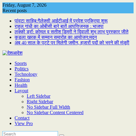
Skip
Friday, August 7, 2026
to
Recent posts
content
पांवटा साहिब:गैलेक्सी आईटीआई में प्रवेश प्रक्रिया शुरू
राहुल गांधी का ओबीसी बारे बातें आपत्तिजनक : भाजपा
लक्की ड्राॅ: कोमल व सतीश डिमरी ने दिवाली शुभ लाभ पुरस्कार जीते
कुडला खरक में सम्मान समारोह का आयोजन:मदन
अब 40 साल के पट्टे पर मिलेगी जमीन, हजारों पदों को भरने की मंजूरी
Sports
Politics
Technology
Fashion
Health
Layout
Left Sidebar
Right Sidebar
No Sidebar Full Width
No Sidebar Content Centered
Contact
View Pro