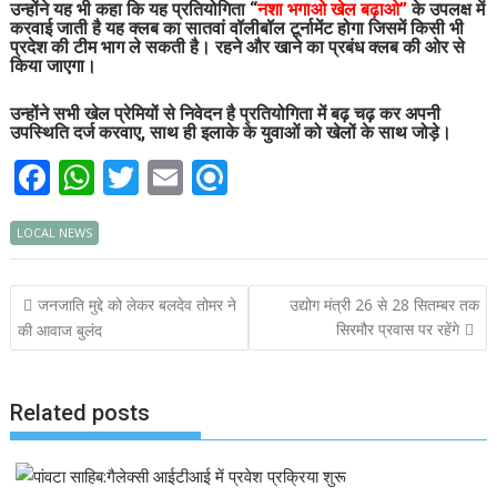
उन्होंने यह भी कहा कि यह प्रतियोगिता “
नशा भगाओ खेल बढ़ाओ”
के उपलक्ष में
करवाई जाती है यह क्लब का सातवां वॉलीबॉल टूर्नामेंट होगा जिसमें किसी भी
प्रदेश की टीम भाग ले सकती है। रहने और खाने का प्रबंध क्लब की ओर से
किया जाएगा।
उन्होंने सभी खेल प्रेमियों से निवेदन है प्रतियोगिता में बढ़ चढ़ कर अपनी
उपस्थिति दर्ज करवाए, साथ ही इलाके के युवाओं को खेलों के साथ जोड़े।
F
W
T
E
R
ac
h
w
m
ef
LOCAL NEWS
e
at
itt
ai
i
b
s
er
l
n
Post
जनजाति मुद्दे को लेकर बलदेव तोमर ने
उद्योग मंत्री 26 से 28 सितम्बर तक
o
A
d
navigation
सिरमौर प्रवास पर रहेंगे
की आवाज बुलंद
o
p
k
p
Related posts