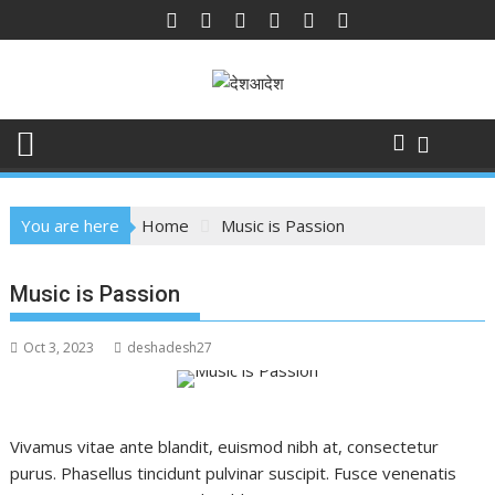
Skip
to
content
You are here
Home
Music is Passion
Music is Passion
Oct 3, 2023
deshadesh27
Vivamus vitae ante blandit, euismod nibh at, consectetur
purus. Phasellus tincidunt pulvinar suscipit. Fusce venenatis