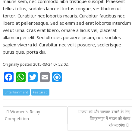
mauris sem, nec commodo nibh tristique suscipit. Praesent
tellus tellus, sodales laoreet luctus congue, vestibulum ut
tortor. Curabitur nec lobortis mauris. Curabitur faucibus nec
libero at pellentesque. Sed ac enim sed erat lobortis interdum
vel ut urna. Cras erat libero, ornare a lacus vel, placerat
ullamcorper elit. Sed ultricies posuere ipsum, nec sodales
sapien viverra id. Curabitur nec velit posuere, scelerisque
purus quis, porta dui.
Originally posted 2015-03-24 07:52:02.
F
W
T
E
R
ac
h
w
m
ef
Entertainment
e
at
Featured
itt
ai
i
b
s
er
l
n
Post
Women’s Relay
भाजपा को और सशक्त बनाने के लिए
o
A
d
navigation
विश्रामगृह में मंडल की बैठक
Competition
o
p
संपन्न:रमेश
k
p