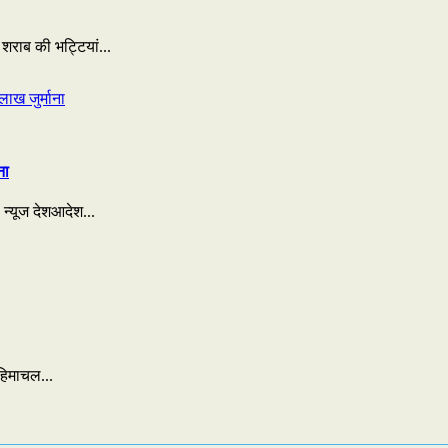
शराब की भट्टियां...
ना
 न्यूज देशआदेश...
हिमाचल...