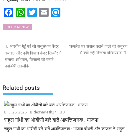
F
W
T
E
R
ac
h
w
m
ef
POLITICAL NEWS
e
at
itt
ai
i
b
s
er
l
n
Post
भारतीय गेहूं एवं जौ अनुसंधान केंद्र
‘कमलेश पर सवाल उठाने वालों को अनुराग
o
A
d
navigation
में क्यों नहीं दिखता परिवारवाद’
करनाल और कृषि विज्ञान केंद्र सिरमौर ने
o
p
चलाया अभियान, किसानों को बताई
k
p
नवोन्मेषी तकनीकें
Related posts
Jul 26, 2026
deshadesh27
0
राहुल गांधी का ओबीसी बारे बातें आपत्तिजनक : भाजपा
राहुल गांधी का ओबीसी बारे बातें आपत्तिजनक : भाजपा चौधरी और काजल ने राहुल