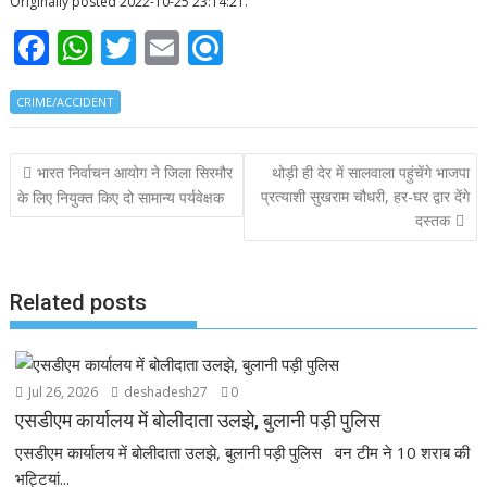
Originally posted 2022-10-25 23:14:21.
F
W
T
E
R
ac
h
w
m
ef
CRIME/ACCIDENT
e
at
itt
ai
i
b
s
er
l
n
Post
भारत निर्वाचन आयोग ने जिला सिरमौर
थोड़ी ही देर में सालवाला पहुंचेंगे भाजपा
o
A
d
navigation
प्रत्याशी सुखराम चौधरी, हर-घर द्वार देंगे
के लिए नियुक्त किए दो सामान्य पर्यवेक्षक
o
p
दस्तक
k
p
Related posts
Jul 26, 2026
deshadesh27
0
एसडीएम कार्यालय में बोलीदाता उलझे, बुलानी पड़ी पुलिस
एसडीएम कार्यालय में बोलीदाता उलझे, बुलानी पड़ी पुलिस वन टीम ने 10 शराब की
भट्टियां...