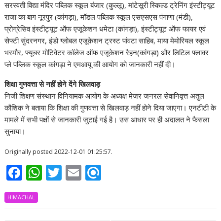
सरस्वती विद्या मंदिर पब्लिक स्कूल बंजार (कुल्लू), मांटेसूरी स्किल्ड ट्रेनिंग इंस्टीट्यूट
राजा का बाग नूरपुर (कांगड़ा), मॉडल पब्लिक स्कूल एसएसएस पंगाणा (मंडी),
प्रोग्रेसिव इंस्टीट्यूट ऑफ एजूकेशन धमेटा (कांगड़ा), इंस्टीट्यूट ऑफ फायर एवं
सेफ्टी सुंदरनगर, इंडो ग्लोबल एजूकेशन ट्रस्ट पांवटा साहिब, माया मेमोरियल स्कूल
भरमौर, फ्यूचर मोटिवेटर कॉलेज ऑफ एजूकेशन रैहन(कांगड़ा) और लिटिल फ्लावर
प्ले पब्लिक स्कूल कांगड़ा ने एमआयू की आयोग को जानकारी नहीं दी।
शिक्षा गुणवत्ता से नहीं होने देंगे खिलवाड़
निजी शिक्षण संस्थान विनियामक आयोग के अध्यक्ष मेजर जनरल सेवानिवृत्त अतुल
कौशिक ने बताया कि शिक्षा की गुणवत्ता से खिलवाड़ नहीं होने दिया जाएगा। एनटीटी के
मामले में सभी पक्षों से जानकारी जुटाई गई है। उस आधार पर ही अदालत ने फैसला
सुनाया।
Originally posted 2022-12-01 01:25:57.
F
W
T
E
R
ac
h
w
m
ef
HIMACHAL
e
at
itt
ai
i
b
s
er
l
n