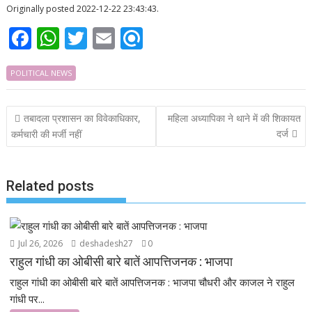
Originally posted 2022-12-22 23:43:43.
F
W
T
E
R
ac
h
w
m
ef
POLITICAL NEWS
e
at
itt
ai
i
b
s
er
l
n
Post
तबादला प्रशासन का विवेकाधिकार,
महिला अध्यापिका ने थाने में की शिकायत
o
A
d
navigation
दर्ज
कर्मचारी की मर्जी नहीं
o
p
k
p
Related posts
Jul 26, 2026
deshadesh27
0
राहुल गांधी का ओबीसी बारे बातें आपत्तिजनक : भाजपा
राहुल गांधी का ओबीसी बारे बातें आपत्तिजनक : भाजपा चौधरी और काजल ने राहुल
गांधी पर...