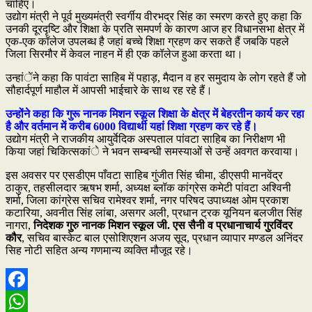
चाहिए।
उद्योग मंत्री ने पूर्व मुख्यमंत्री स्वर्गीय वीरभद्र सिंह का स्मरण करते हुए कहा कि
उनकी दूरदृष्टि और शिक्षा के प्रति समपर्ण के कारण आज हर विधानसभा क्षेत्र में
एक-एक कॉलेज उपलब्ध है जहां बच्चे शिक्षा ग्रहण कर सकते हैं जबकि पहले
जिला सिरमौर में केवल नाहन में ही एक कॉलेज हुआ करता था।
उन्हांेंने कहा कि पावंटा साहिब में पहाड़, मैदान व हर समुदाय के लोग रहते हैं जो
सौहार्दपूर्ण माहौल में आपसी भाईचारे के साथ रह रहे हैं।
उन्होंने कहा कि गुरू नानक मिशन स्कूल शिक्षा के क्षेत्र में बेहरतीन कार्य कर रहा
है और वर्तमान में करीब 6000 विद्यार्थी यहां शिक्षा ग्रहण कर रहे हैं।
उद्योग मंत्री ने राजकीय आयुर्वेदिक अस्पताल पांवटा साहिब का निरीक्षण भी
किया जहां चिकित्सकांे ने भवन सम्बन्धी समस्याओं से उन्हें अवगत करवाया।
इस अवसर पर एसडीएम पाँवटा साहिब गुंजीत सिंह चीमा, डीएसपी मानवेंद्र
ठाकुर, तहसीलदार ऋषभ शर्मा, अध्यक्ष ब्लॉक कांग्रेस कमेटी पांवटा अश्विनी
शर्मा, जिला कांग्रेस सचिव रामेश्वर शर्मा, नगर परिषद उपाध्यक्ष ओम प्रकाश
कटारिया, अवनीत सिंह लांबा, असगर अली, प्रधान ट्रक यूनियन बलजीत सिंह
नागरा,
निदेशक गुरु नानक मिशन स्कूल जी. एस सैनी व प्रधानाचार्य गुरविंदर
कौर
, सचिव बास्केट बाल एसोशिएशन अजय सूद, प्रधान व्यापार मण्डल अनिंदर
सिह नोटी सहित अन्य गणमान्य व्यक्ति मौजूद रहे।
Facebook