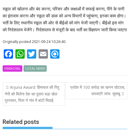
स्कूल को खोलना और बंद करना, परिसर और कक्षाओं में सफाई करना, पीने के पानी
का इंतजाम करना और स्कूल की डाक को अन्य विभागों में पहुंचाना, इनका काम होगा।
भर्ती के लिए स्थानीय स्कूल की ओर से बीईओ को मांग भेजी जाएगी। बीईओ इस मांग
को निदेशालय भेजेंगे। निदेशालय से मंजूरी के बाद भर्ती का विज्ञापन जारी किया जाएगा
Originally posted 2021-09-24 10:26:40.
F
W
T
E
R
ac
h
w
m
ef
HIMACHAL
e
at
LOCAL NEWS
itt
ai
i
b
s
er
l
n
Post
Arjuna Award: हिमाचल की रितु
प्रदेश में 100 करोड़ का खनन घोटाला,
o
A
d
navigation
करवाएंगे जांच: सुक्खू
नेगी को मिलेगा देश का दूसरा बड़ा खेल
o
p
पुरस्कार, पिता ने गांव में बांटी मिठाई
k
p
Related posts