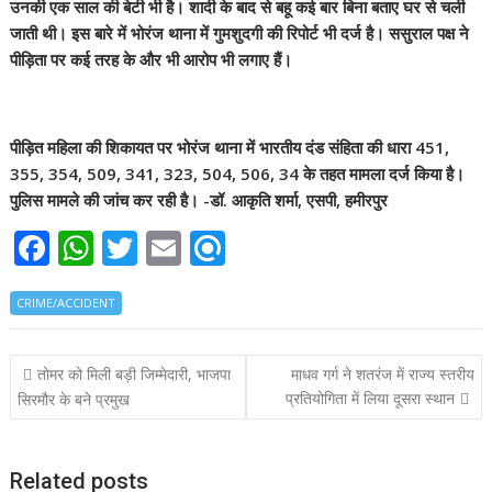
उनकी एक साल की बेटी भी है। शादी के बाद से बहू कई बार बिना बताए घर से चली
जाती थी। इस बारे में भोरंज थाना में गुमशुदगी की रिपोर्ट भी दर्ज है। ससुराल पक्ष ने
पीड़िता पर कई तरह के और भी आरोप भी लगाए हैं।
पीड़ित महिला की शिकायत पर भोरंज थाना में भारतीय दंड संहिता की धारा 451,
355, 354, 509, 341, 323, 504, 506, 34 के तहत मामला दर्ज किया है।
पुलिस मामले की जांच कर रही है। -डॉ. आकृति शर्मा, एसपी, हमीरपुर
F
W
T
E
R
ac
h
w
m
ef
CRIME/ACCIDENT
e
at
itt
ai
i
b
s
er
l
n
Post
तोमर को मिली बड़ी जिम्मेदारी, भाजपा
माधव गर्ग ने शतरंज में राज्य स्तरीय
o
A
d
navigation
प्रतियोगिता में लिया दूसरा स्थान
सिरमौर के बने प्रमुख
o
p
k
p
Related posts