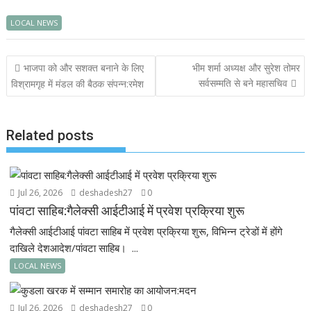
ac
h
w
m
ef
LOCAL NEWS
e
at
itt
ai
i
b
s
er
l
n
Post
भाजपा को और सशक्त बनाने के लिए
भीम शर्मा अध्यक्ष और सुरेश तोमर
o
A
d
navigation
सर्वसम्मति से बने महासचिव
विश्रामगृह में मंडल की बैठक संपन्न:रमेश
o
p
k
p
Related posts
Jul 26, 2026
deshadesh27
0
पांवटा साहिब:गैलेक्सी आईटीआई में प्रवेश प्रक्रिया शुरू
गैलेक्सी आईटीआई पांवटा साहिब में प्रवेश प्रक्रिया शुरू, विभिन्न ट्रेडों में होंगे
दाखिले देशआदेश/पांवटा साहिब। ...
LOCAL NEWS
Jul 26, 2026
deshadesh27
0