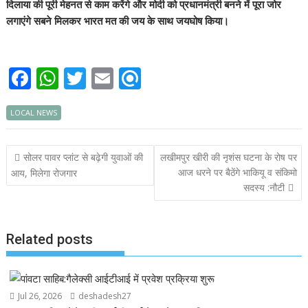
दिलाया की पूरी मेहनत से काम करेंगे और मोदी को प्रधानमंत्री बनने में पूरा जोर
लगाएंगे सबने मिलकर भारत मत की जय के साथ जयघोष किया।
F
W
T
E
R
ac
h
w
m
ef
LOCAL NEWS
e
at
itt
ai
i
b
s
er
l
n
Post
सोलर पावर प्लांट से बढ़ेगी युवाओं की
लखीमपुर खीरी की नृशंस घटना के रोष पर
o
A
d
navigation
आज धरने पर बैठेंगे भाकियू व संकिमो
आय, मिलेगा रोजगार
o
p
सदस्य :नौटी
k
p
Related posts
Jul 26, 2026
deshadesh27