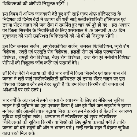
चिकित्सकों की ओपीडी निशुल्क रहेगी ।
इस विषय में अधिक जानकारी देते हुए श्री साई ग्रुप ऑफ़ हॉस्पिटल्स के
निदेशक डॉ दिनेश बेदी ने बताया की श्री साई मल्टीस्पेशलिटी हॉस्पिटल एवं
ट्रामा सेंटर नाहन को जन सेवा में समर्पित हुए चार वर्ष पुरे हो गए। इस अवसर
पर जिला सिरमौर के निवासिओं के लिए अस्पताल में 28 जनवरी 2022 दिन
शुक्रवार को सभी उपस्थित चिकित्सकों की ओ पी डी निशुल्क रहेगी ।
इस दिन जनरल सर्जन , लप्रोस्कोपिक सर्जन, जनरल फिजिशियन, न्यूरो रोग
विशेषज्ञ , स्त्री एवं प्रसूति रोग विशेषज्ञ , हड्डी रोग एवं जोड़ प्रत्यारोपण
विशेषज्ञ , चमड़ी रोग विशेषज्ञ, नेत्र रोग विशेषज्ञ , दन्त रोग एवं मनोरोग विशेषज्ञ
रोगिओं की निशुल्क जाँच करेंगे एवं परामर्श देंगे।
डॉ दिनेश बेदी ने बताया की बीते चार वर्षों में जिला सिरमौर एवं आस पास की
जनता ने श्री साई मल्टीस्पेशलिटी हॉस्पिटल एवं ट्रामा सेंटर नाहन पर पूरा
विश्वास दिखाया और हमे बेहद ख़ुशी है कि हम जिला सिरमौर की जनता की
अपेक्षाओं पर खरे उतरे।
चार वर्षों के अंतराल में हमने जनता के स्वास्थ्य के लिए हर मेडिकल सुविधा
नाहन में ही पहुँचाने का पूरा प्रयास किया है और हमे मिले जन सहयोग ने हमारा
मनोबल और आत्मविश्वास बढ़ाया जिस कारण हम बेहतरीन से बेहतरीन स्वास्थ्य
सुविधा यहाँ पहुंचा सके। अस्पताल में स्पेशलिस्ट एवं सुपर स्पेशलिस्ट
चिकित्सकों की सुविधा सिरमौर वासिओं की लिए मुहैया करवाई गयी है ताकि
जनता को बड़े शहरों की और न भागना पड़े। उन्हें उनके शहर में बेहतर सुविधा
वक़्त रहते मिल सके।