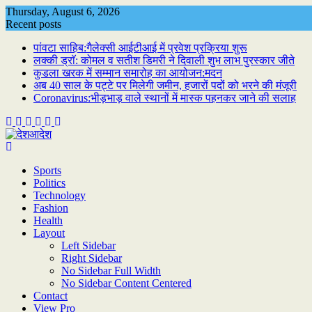
Skip
Thursday, August 6, 2026
to
Recent posts
content
पांवटा साहिब:गैलेक्सी आईटीआई में प्रवेश प्रक्रिया शुरू
लक्की ड्राॅ: कोमल व सतीश डिमरी ने दिवाली शुभ लाभ पुरस्कार जीते
कुडला खरक में सम्मान समारोह का आयोजन:मदन
अब 40 साल के पट्टे पर मिलेगी जमीन, हजारों पदों को भरने की मंजूरी
Coronavirus:भीड़भाड़ वाले स्थानों में मास्क पहनकर जाने की सलाह
Sports
Politics
Technology
Fashion
Health
Layout
Left Sidebar
Right Sidebar
No Sidebar Full Width
No Sidebar Content Centered
Contact
View Pro