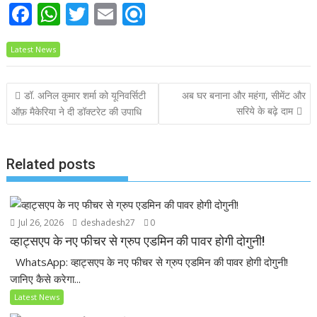
F
W
T
E
R
ac
h
w
m
ef
Latest News
e
at
itt
ai
i
b
s
er
l
n
Post
डॉ. अनिल कुमार शर्मा को यूनिवर्सिटी
अब घर बनाना और महंगा, सीमेंट और
o
A
d
navigation
सरिये के बढ़े दाम
ऑफ़ मैकेरिया ने दी डॉक्टरेट की उपाधि
o
p
k
p
Related posts
Jul 26, 2026
deshadesh27
0
व्हाट्सएप के नए फीचर से ग्रुप एडमिन की पावर होगी दोगुनी!
WhatsApp: व्हाट्सएप के नए फीचर से ग्रुप एडमिन की पावर होगी दोगुनी!
जानिए कैसे करेगा...
Latest News