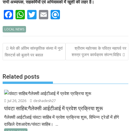
सभी अध्यापक, सहकर्मियों एवं अभिवावको में खुशी की लहर है।
F
W
T
E
R
ac
h
w
m
ef
LOCAL NEWS
e
at
itt
ai
i
b
s
er
l
n
Post
मेले की अंतिम सांस्कृतिक संध्या में नूरां
श्रीराम महोत्सव के पवित्र महापर्व पर
o
A
d
navigation
शस्त्र पूजन कार्यक्रम संपन्न:विहिप
सिस्टर्स को बुलाने पर बवाल
o
p
k
p
Related posts
Jul 26, 2026
deshadesh27
पांवटा साहिब:गैलेक्सी आईटीआई में प्रवेश प्रक्रिया शुरू
गैलेक्सी आईटीआई पांवटा साहिब में प्रवेश प्रक्रिया शुरू, विभिन्न ट्रेडों में होंगे
दाखिले देशआदेश/पांवटा साहिब। ...