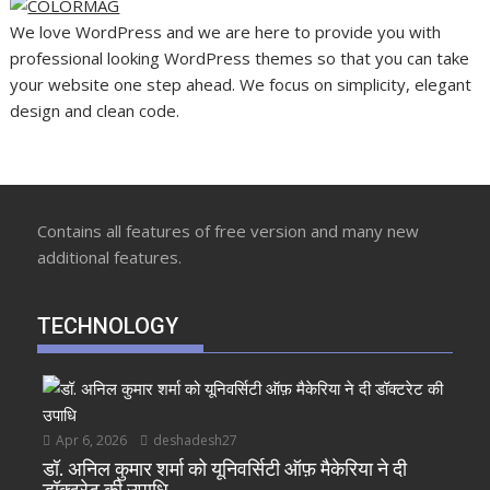
We love WordPress and we are here to provide you with
professional looking WordPress themes so that you can take
your website one step ahead. We focus on simplicity, elegant
design and clean code.
Contains all features of free version and many new
additional features.
TECHNOLOGY
Apr 6, 2026
deshadesh27
डॉ. अनिल कुमार शर्मा को यूनिवर्सिटी ऑफ़ मैकेरिया ने दी
डॉक्टरेट की उपाधि