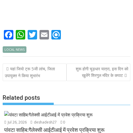
F
W
T
E
R
ac
h
w
m
ef
LOCAL NEWS
e
at
itt
ai
i
b
s
er
l
n
Post
यहां जियो ट्रू 5जी लांच, जिला
शुरू होगी चूड़धार यात्रा, इस दिन को
o
A
d
navigation
खुलेंगे शिरगुल मंदिर के कपाट
उपायुक्त ने किया शुभारंभ
o
p
k
p
Related posts
Jul 26, 2026
deshadesh27
0
पांवटा साहिब:गैलेक्सी आईटीआई में प्रवेश प्रक्रिया शुरू