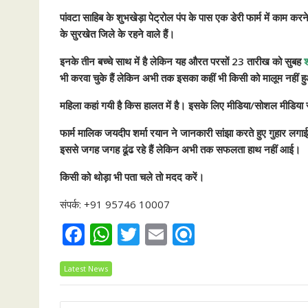
पांवटा साहिब के शुभखेड़ा पेट्रोल पंप के पास एक डेरी फार्म में काम करने
के सुरखेत जिले के रहने वाले हैं।
इनके तीन बच्चे साथ में है लेकिन यह औरत परसों 23 तारीख को सुबह
श
भी करवा चुके हैं लेकिन अभी तक इसका कहीं भी किसी को मालूम नहीं 
महिला कहां गयी है किस हालत में है। इसके लिए मीडिया/सोशल मीडिया
फार्म मालिक जयदीप शर्मा रयान ने जानकारी सांझा करते हुए गुहार लग
इससे जगह जगह ढूंढ रहे हैं लेकिन अभी तक सफलता हाथ नहीं आई।
किसी को थोड़ा भी पता चले तो मदद करें।
संपर्क: +91 95746 10007
F
W
T
E
R
ac
h
w
m
ef
Latest News
e
at
itt
ai
i
b
s
er
l
n