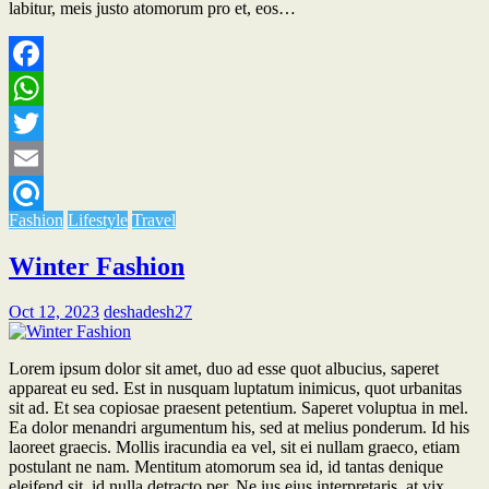
labitur, meis justo atomorum pro et, eos…
Facebook
WhatsApp
Twitter
Email
Fashion
Lifestyle
Travel
Refind
Winter Fashion
Oct 12, 2023
deshadesh27
Lorem ipsum dolor sit amet, duo ad esse quot albucius, saperet
appareat eu sed. Est in nusquam luptatum inimicus, quot urbanitas
sit ad. Et sea copiosae praesent petentium. Saperet voluptua in mel.
Ea dolor menandri argumentum his, sed at melius ponderum. Id his
laoreet graecis. Mollis iracundia ea vel, sit ei nullam graeco, etiam
postulant ne nam. Mentitum atomorum sea id, id tantas denique
eleifend sit, id nulla detracto per. Ne ius eius interpretaris, at vix