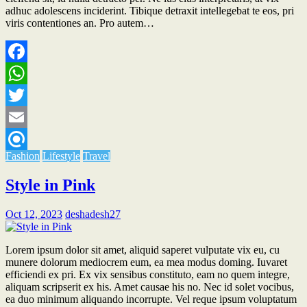
adhuc adolescens inciderint. Tibique detraxit intellegebat te eos, pri
viris contentiones an. Pro autem…
Facebook
WhatsApp
Twitter
Email
Fashion
Lifestyle
Travel
Refind
Style in Pink
Oct 12, 2023
deshadesh27
Lorem ipsum dolor sit amet, aliquid saperet vulputate vix eu, cu
munere dolorum mediocrem eum, ea mea modus doming. Iuvaret
efficiendi ex pri. Ex vix sensibus constituto, eam no quem integre,
aliquam scripserit ex his. Amet causae his no. Nec id solet vocibus,
ea duo minimum aliquando incorrupte. Vel reque ipsum voluptatum