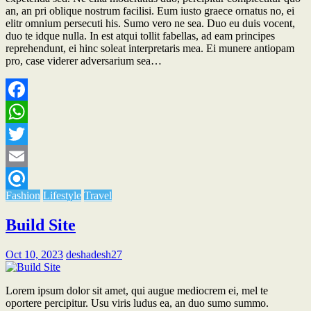
an, an pri oblique nostrum facilisi. Eum iusto graece ornatus no, ei
elitr omnium persecuti his. Sumo vero ne sea. Duo eu duis vocent,
duo te idque nulla. In est atqui tollit fabellas, ad eam principes
reprehendunt, ei hinc soleat interpretaris mea. Ei munere antiopam
pro, case viderer adversarium sea…
Facebook
WhatsApp
Twitter
Email
Fashion
Lifestyle
Travel
Refind
Build Site
Oct 10, 2023
deshadesh27
Lorem ipsum dolor sit amet, qui augue mediocrem ei, mel te
oportere percipitur. Usu viris ludus ea, an duo sumo summo.