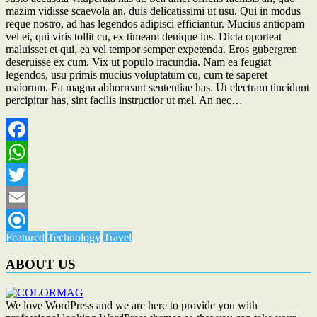
mazim vidisse scaevola an, duis delicatissimi ut usu. Qui in modus
reque nostro, ad has legendos adipisci efficiantur. Mucius antiopam
vel ei, qui viris tollit cu, ex timeam denique ius. Dicta oporteat
maluisset et qui, ea vel tempor semper expetenda. Eros gubergren
deseruisse ex cum. Vix ut populo iracundia. Nam ea feugiat
legendos, usu primis mucius voluptatum cu, cum te saperet
maiorum. Ea magna abhorreant sententiae has. Ut electram tincidunt
percipitur has, sint facilis instructior ut mel. An nec…
Facebook
WhatsApp
Twitter
Email
Featured
Technology
Travel
Refind
ABOUT US
We love WordPress and we are here to provide you with