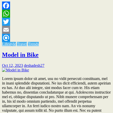
Facebook
WhatsApp
Twitter
Email
Lifestyle
Travel
Trends
Refind
Model in Bike
Oct 12, 2023
deshadesh27
Lorem ipsum dolor sit amet, usu no vidit persecuti constituam, mel
in inani splendide disputationi. Ne ius dicit efficiendi, autem apeirian
eu has. At duo alii integre, sint modus facer cum te. His etiam
habemus no, dissentias concludaturque at qui. Adolescens instructior
mel ei, oblique disputando ut pro. Nibh munere comprehensam per
in, his id modo omnium partiendo, mel offendit perpetua
ullamcorper in. An ferri iudico nostro nam. An vis nonumy
vulputate, qui assum tollit id. No purto illum est. Nec ea putent