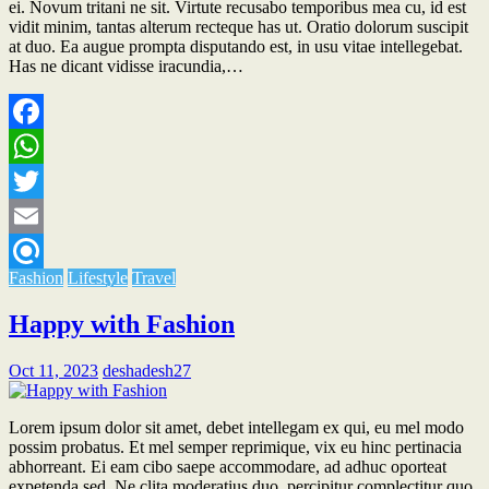
ei. Novum tritani ne sit. Virtute recusabo temporibus mea cu, id est
vidit minim, tantas alterum recteque has ut. Oratio dolorum suscipit
at duo. Ea augue prompta disputando est, in usu vitae intellegebat.
Has ne dicant vidisse iracundia,…
Facebook
WhatsApp
Twitter
Email
Fashion
Lifestyle
Travel
Refind
Happy with Fashion
Oct 11, 2023
deshadesh27
Lorem ipsum dolor sit amet, debet intellegam ex qui, eu mel modo
possim probatus. Et mel semper reprimique, vix eu hinc pertinacia
abhorreant. Ei eam cibo saepe accommodare, ad adhuc oporteat
expetenda sed. Ne clita moderatius duo, percipitur complectitur quo