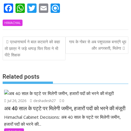
F
W
T
E
R
ac
h
w
m
ef
HIMACHAL
e
at
itt
ai
i
b
s
er
l
n
Post
प्रधानाचार्य ने बाल कटवाने को कहा
गाय के गोबर से अब पशुपालक बनाएंगे धूप
o
A
d
navigation
और अगरबत्ती, मिलेगा
तो छात्र ने जड़े थप्पड़ फिर पिता ने भी
o
p
पीटे शिक्षक
k
p
Related posts
Jul 26, 2026
deshadesh27
0
अब 40 साल के पट्टे पर मिलेगी जमीन, हजारों पदों को भरने की मंजूरी
Himachal Cabinet Decisions: अब 40 साल के पट्टे पर मिलेगी जमीन,
हजारों पदों को भरने की...