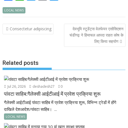
ac
h
w
m
ef
LOCAL NEWS
e
at
itt
ai
i
b
s
er
l
n
Post
Consectetur adipiscing
देवभूमि स्टूडेंट्स वेलफेयर एसोसिएशन
o
A
d
navigation
चंडीगढ़ ने हिमाचल आपदा राहत कोष के
o
p
लिए किया सहयोग
k
p
Related posts
Jul 26, 2026
deshadesh27
0
पांवटा साहिब:गैलेक्सी आईटीआई में प्रवेश प्रक्रिया शुरू
गैलेक्सी आईटीआई पांवटा साहिब में प्रवेश प्रक्रिया शुरू, विभिन्न ट्रेडों में होंगे
दाखिले देशआदेश/पांवटा साहिब। ...
LOCAL NEWS