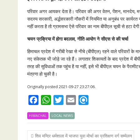
परिवार अगर आयकर देता है। परिवार की अगर वेतन, पेंशन, मानदेय, 
सदस्य सरकारी, अर्द्धसरकारी नौकरी में नियमित या अनुबंध पर कार्यरत 
नहीं करता है तो ग्रामसभा ऐसे परिवार का नाम बीपीएल सूची से हटा देग
चयन प्रक्रिया में होगा बदलाव, नीति आयोग ने सीएस से की चर्चा
हिमाचल प्रदेश में गरीबी रेखा से नीचे (बीपीएल) रहने वाले परिवारों के 
नए संकेतक भी जोड़े जा रहे हैं। लगातार शिकायतों के बाद प्रदेश में ब
तरह की सुविधाओं तक पहुंच है या नहीं, इसे भी बीपीएल चयन के पैरामी
मंत्रणा हो चुकी है।
Originally posted 2021-09-27 23:27:06.
F
W
T
E
R
ac
h
w
m
ef
HIMACHAL
e
at
LOCAL NEWS
itt
ai
i
b
s
er
l
n
Post
शिव मन्दिर धर्मशाला में भाजपा युवा मोर्चा का प्रशिक्षण वर्ग सम्मेलन
o
A
d