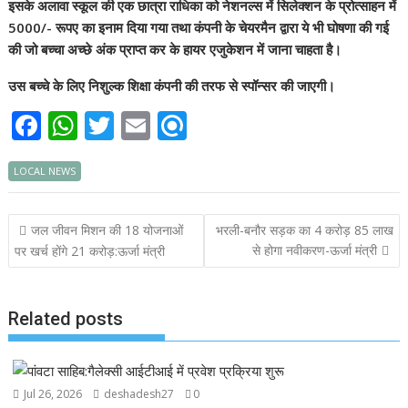
इसके अलावा स्कूल की एक छात्रा राधिका को
नेशनल्स में सिलेक्शन के प्रोत्साहन में
5000/- रूपए का इनाम दिया गया तथा कंपनी के चेयरमैन
द्वारा ये भी घोषणा की गई
की जो बच्चा अच्छे अंक प्राप्त कर के हायर एजुकेशन में जाना चाहता है।
उस बच्चे के लिए निशुल्क शिक्षा कंपनी की तरफ से स्पॉन्सर की जाएगी।
F
W
T
E
R
ac
h
w
m
ef
LOCAL NEWS
e
at
itt
ai
i
b
s
er
l
n
Post
जल जीवन मिशन की 18 योजनाओं
भरली-बनौर सड़क का 4 करोड़ 85 लाख
o
A
d
navigation
से होगा नवीकरण-ऊर्जा मंत्री
पर खर्च होंगे 21 करोड़:ऊर्जा मंत्री
o
p
k
p
Related posts
Jul 26, 2026
deshadesh27
0