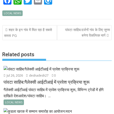
F
W
T
E
R
ac
h
w
m
ef
LOCAL NEWS
e
at
itt
ai
i
b
s
er
l
n
Post
शहर के इन गांव में मिल रहा है सबसे
पांवटा साहिब:दर्जनों गांव के लिए सुगम
o
A
d
navigation
बनेगा वैकल्पिक मार्ग
सस्ता PG
o
p
k
p
Related posts
Jul 26, 2026
deshadesh27
0
पांवटा साहिब:गैलेक्सी आईटीआई में प्रवेश प्रक्रिया शुरू
गैलेक्सी आईटीआई पांवटा साहिब में प्रवेश प्रक्रिया शुरू, विभिन्न ट्रेडों में होंगे
दाखिले देशआदेश/पांवटा साहिब। ...
LOCAL NEWS