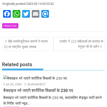
Originally posted 2023-03-14 02:53:32.
F
W
T
E
R
ac
h
w
m
ef
HIMACHAL
e
at
itt
ai
i
b
s
er
l
n
Post
बीई फार्मास्यूटिकल कंपनी ने मनाया
प्रदीप ने 222 महिलाओं को करवाएं मां
o
A
d
navigation
रेणुका जी के दर्शन
52 वां राष्ट्रीय सुरक्षा सप्ताह
o
p
k
p
Related posts
Jul 26, 2026
deshadesh27
बैचवाइज भरे जाएंगे शारीरिक शिक्षकों के 230 पद
बैचवाइज भरे जाएंगे शारीरिक शिक्षकों के 230 पद, काउंसलिंग शेड्यूल जारी करने
के निर्देश जारी न्यूज़...