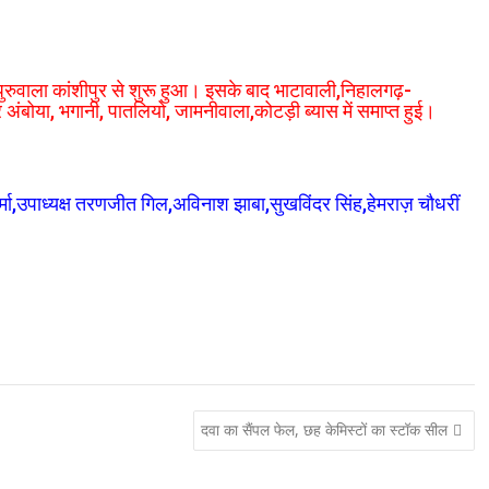
पुरुवाला कांशीपुर से शुरू हुआ। इसके बाद भाटावाली,निहालगढ़-
बोया, भगानी, पातलियो, जामनीवाला,कोटड़ी ब्यास में समाप्त हुई।
मा,उपाध्यक्ष तरणजीत गिल,अविनाश झाबा,सुखविंदर सिंह,हेमराज़ चौधरीं
दवा का सैंपल फेल, छह केमिस्टों का स्टॉक सील