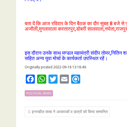
बता दें कि आज रविवार के दिन बैठक का दौर सुबह 8 बजे से 
अजौली,मुगलावाला करतारपुर,डोबरी सालवाला,नघेता,राजपुर अं
इस दौरान उनके साथ मण्डल महामंत्री संदीप तोमर,नितिन शर्
सहित अन्य युवा मोर्चा के कार्यकर्ता उपस्थित रहें।
Originally posted 2022-09-18 13:18:49.
F
W
T
E
R
ac
h
w
m
ef
POLITICAL NEWS
e
at
itt
ai
i
b
s
er
l
n
Post
इनरव्हील क्लब ने अध्यापकों व छात्रों को किया सम्मानित
o
A
d
navigation
o
p