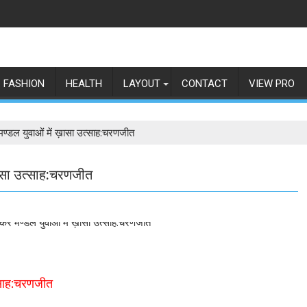
FASHION
HEALTH
LAYOUT
CONTACT
VIEW PRO
मण्डल युवाओं में ख़ासा उत्साह:चरणजीत
ख़ासा उत्साह:चरणजीत
त्साह:चरणजीत