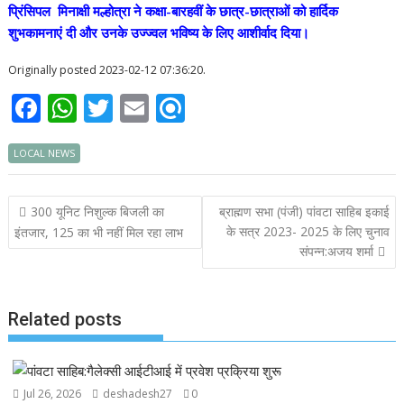
प्रिंसिपल मिनाक्षी मल्होत्रा ने कक्षा-बारहवीं के छात्र-छात्राओं को हार्दिक
शुभकामनाएं दी और उनके उज्ज्वल भविष्य के लिए आशीर्वाद दिया।
Originally posted 2023-02-12 07:36:20.
F
W
T
E
R
ac
h
w
m
ef
LOCAL NEWS
e
at
itt
ai
i
b
s
er
l
n
Post
300 यूनिट निशुल्क बिजली का
ब्राह्मण सभा (पंजी) पांवटा साहिब इकाई
o
A
d
navigation
के सत्र 2023- 2025 के लिए चुनाव
इंतजार, 125 का भी नहीं मिल रहा लाभ
o
p
संपन्न:अजय शर्मा
k
p
Related posts
Jul 26, 2026
deshadesh27
0