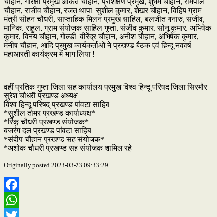
चौहान, गौरक्षा प्रमुख अंकित चौहान, प्रशिक्षण प्रमुख, शुभम चौहान, रामपाल
चौहान, राजीव चौहान, रजत थापा, सुशील कुमार, शेखर चौहान, विहिप ग्राम
मंत्री सोहन चौधरी, साप्ताहिक मिलन प्रमुख साहिल, बलजीत गनारु, संजीव,
मानिक, राहुल, ग्राम संयोजक साहिल गुप्ता, संजीव कुमार, सोनू कुमार, अभिषेक
कुमार, विनय चौहान, गोल्डी, वीरेंद्र चौहान, अनीश चौहान, अभिषेक कुमार,
मनीष चौहान, आदि प्रमुख कार्यकर्ताओं ने प्रखण्ड बैठक एवं हिन्दू नववर्ष
महाआरती कार्यक्रम में भाग लिया !
वहीं प्रतिक गुप्ता जिला सह कार्यालय प्रमुख विश्व हिन्दू परिषद जिला सिरमौर
सुरेश चौधरी प्रखण्ड अध्यक्ष
विश्व हिन्दू परिषद् प्रखण्ड पांवटा साहिब
*सुशील तोमर प्रखण्ड कार्याध्यक्ष*
*रिंकू चौधरी प्रखण्ड संयोजक*
बजरंग दल प्रखण्ड पांवटा साहिब
*संदीप चौहान प्रखण्ड सह संयोजक*
*अशोक चौधरी प्रखण्ड सह संयोजक शामिल रहे
Originally posted 2023-03-23 09:33:29.
Facebook
WhatsApp