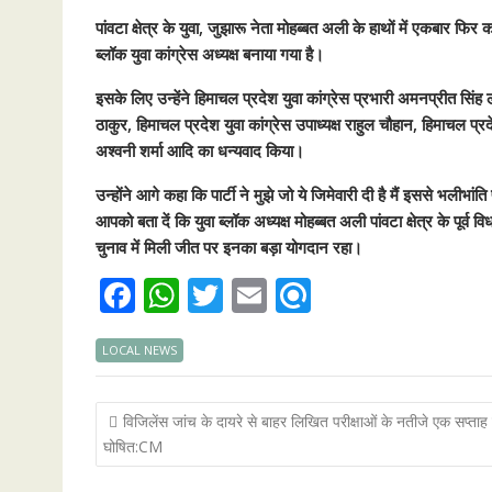
पांवटा क्षेत्र के युवा, जुझारू नेता मोहब्बत अली के हाथों में एकबार फिर क
ब्लॉक युवा कांग्रेस अध्यक्ष बनाया गया है।
इसके लिए उन्हेंने हिमाचल प्रदेश युवा कांग्रेस प्रभारी अमनप्रीत सिंह ल
ठाकुर, हिमाचल प्रदेश युवा कांग्रेस उपाध्यक्ष राहुल चौहान, हिमाचल प्र
अश्वनी शर्मा आदि का धन्यवाद किया।
उन्होंने आगे कहा कि पार्टी ने मुझे जो ये जिमेवारी दी है मैं इससे भली
आपको बता दें कि युवा ब्लॉक अध्यक्ष मोहब्बत अली पांवटा क्षेत्र के प
चुनाव में मिली जीत पर इनका बड़ा योगदान रहा।
F
W
T
E
R
ac
h
w
m
ef
LOCAL NEWS
e
at
itt
ai
i
b
s
er
l
n
Post
विजिलेंस जांच के दायरे से बाहर लिखित परीक्षाओं के नतीजे एक सप्ताह में
o
A
d
navigation
घोषित:CM
o
p