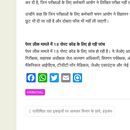
कर दी है, जिन परीक्षाओं के लिए कर्मचारी आयोग ने लिखित परीक्षा नहीं
उन्होंने कहा कि जिन परीक्षाओं के लिए कर्मचारी चयन आयोग ने विज्ञापन 
छूट भी दी जा रही है और दोबारा फीस भी नहीं ली जाएगी।
पेपर लीक मामले में 18 पोस्ट कोड के लिए हो रही जांच
पेपर लीक मामले में 18 पोस्ट कोड के लिए जांच हो रही है। ये जेओए आ
निरीक्षक, सहायक अधीक्षक जेल-कल्याण अधिकारी, विपणन पर्यवेक्षक
मैकेनिकल आईपीएच, टीजीटी नॉन मेडिकल, जेओए एकाउंट्स और जेई म
F
W
T
E
R
ac
h
w
m
ef
HIMACHAL
e
at
itt
ai
i
b
s
er
l
n
Post
प्रतिष्ठित दवा इकाइयों पर आयकर विभाग के छापे, हड़कंप
o
A
d
navigation
o
p