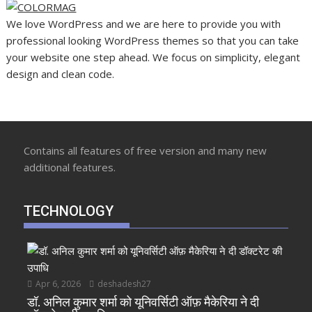
We love WordPress and we are here to provide you with
professional looking WordPress themes so that you can take
your website one step ahead. We focus on simplicity, elegant
design and clean code.
Contains all features of free version and many new
additional features.
TECHNOLOGY
Apr 6, 2026
deshadesh27
डॉ. अनिल कुमार शर्मा को यूनिवर्सिटी ऑफ़ मैकेरिया ने दी