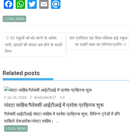
F
W
T
E
R
ac
h
w
m
ef
LOCAL NEWS
e
at
itt
ai
i
b
s
er
l
n
Post
90 स्कूलों को बंद करने के आदेश
शत प्रतिशत रहा शिवा पब्लिक हाई स्कूल
o
A
d
navigation
का दसवीं कक्षा का परिणाम:प्रवीण
जारी, छात्रों की संख्या कम होने के चलते
o
p
लिया
k
p
Related posts
Jul 26, 2026
deshadesh27
0
पांवटा साहिब:गैलेक्सी आईटीआई में प्रवेश प्रक्रिया शुरू
गैलेक्सी आईटीआई पांवटा साहिब में प्रवेश प्रक्रिया शुरू, विभिन्न ट्रेडों में होंगे
दाखिले देशआदेश/पांवटा साहिब। ...
LOCAL NEWS