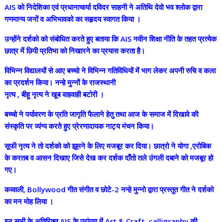
AIS को निदेशिका एवं प्रधानाचार्या दविदर साहनी ने अतिथि देवो भव श्लोक द्वारा
गणमान्य जनों व अभिभावको का सहृदय स्वागत किया ।
उन्होंने दर्शको को संबोधित करते हुए बताया कि AIS नवीन शिक्षा नीति के तहत प्रत्येक
छात्र में छिपी प्रतिभा को निखारने का प्रयास करता है।
विभिन्न वि‌द्यालयों से आए बच्चो ने विभिन्न गतिविधियों में भाग लेकर अपनी रुचि व कला
का प्रदर्शन किया। नन्हे मुन्नों के राजस्थानी
नृत्य , बीहू नृत्य ने खूब वाहवाही बटोरी ।
बच्चो ने पर्यावरण के प्रति जागृति फैलाने हेतु तथा आज के समाज में दिखावे की
संस्कृति पर व्यंग्य करते हुए प्रेरणादायक नाट्य मंचन किया।
सूफी नृत्य ने तो दर्शको को झूमने के लिए मजबूर कर दिया। छात्रो ने योगा ,एरोबिक
के करतब व आसन दिखाए जिसे देख कर दर्शक दाँतो तले उंगली दबाने को मजबूर हो
गए।
कव्वाली, Bollywood गीत संगीत व छोटे-2 नन्हे मुन्नो द्वारा प्रस्तुत गीत ने दर्शको
का मन मोह लिया ।
इन सभी के अतिरिक्त AIS के प्रांगण में Art & Craft, calligraphy की