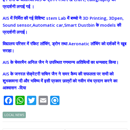
प्रदर्शनी लगाई गई ।
AIS में निर्मित की गई विशिष्ट stem Lab में बच्चो ने 3D Printing, 3Dpen,
Sound sensor,Automatic car,Smart Dustbin के models की
प्रदर्शनी लगाई।
विद्यालय परिसर में रॉकेट लॉचिंग, ड्रोन तथा Aeronatic लॉचिंग को दर्शकों ने खूब
सराहा।
AIS के चेयरमैन अनिल जैन ने उपस्थित गणमान्य अतिथियों का धन्यवाद किया।
AIS के जनरल सेक्रेटरी सचिन जैन ने समर कैम्प की सफलता पर सभी को
शुभकामना दी और भविष्य में इसी प्रकार छात्रों को नवीन मंच प्रदान करने का
आश्वासन -दिया
F
W
T
E
R
ac
h
w
m
ef
LOCAL NEWS
e
at
itt
ai
i
b
s
er
l
n