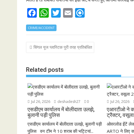
F
W
T
E
R
ac
h
w
m
ef
CRIME/ACCIDENT
e
at
itt
ai
i
b
s
er
l
n
Post
सिंगल यूज प्लास्टिक पूरी तरह प्रतिबंधित
o
A
d
navigation
o
p
k
p
Related posts
Jul 26, 2026
deshadesh27
0
Jul 26, 2026
एसडीएम कार्यालय में बोलीदाता उलझे,
एआरटीओ ने कब
बुलानी पड़ी पुलिस
ट्रैक्टर, वसूल
एसडीएम कार्यालय में बोलीदाता उलझे, बुलानी पड़ी
ओवरलोड ईंटें लेकर
पुलिस वन टीम ने 10 शराब की भट्टियां...
ARTO ने लिए कब्ज