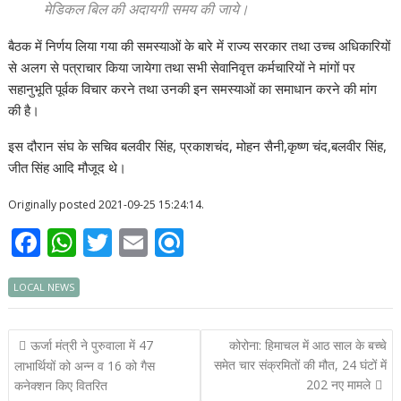
मेडिकल बिल की अदायगी समय की जाये।
बैठक में निर्णय लिया गया की समस्याओं के बारे में राज्य सरकार तथा उच्च अधिकारियों
से अलग से पत्राचार किया जायेगा तथा सभी सेवानिवृत्त कर्मचारियों ने मांगों पर
सहानुभूति पूर्वक विचार करने तथा उनकी इन समस्याओं का समाधान करने की मांग
की है।
इस दौरान संघ के सचिव बलवीर सिंह, प्रकाशचंद, मोहन सैनी,कृष्ण चंद,बलवीर सिंह,
जीत सिंह आदि मौजूद थे।
Originally posted 2021-09-25 15:24:14.
F
W
T
E
R
ac
h
w
m
ef
LOCAL NEWS
e
at
itt
ai
i
b
s
er
l
n
Post
ऊर्जा मंत्री ने पुरुवाला में 47
कोरोना: हिमाचल में आठ साल के बच्चे
o
A
d
navigation
समेत चार संक्रमितों की मौत, 24 घंटों में
लाभार्थियों को अन्न व 16 को गैस
o
p
202 नए मामले
कनेक्शन किए वितरित